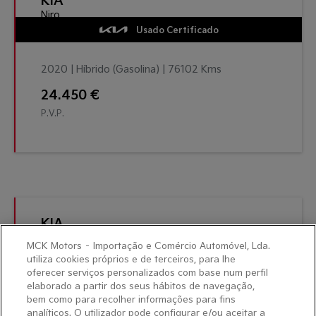
Niro
Usado Certificado
2020 | Híbrido (Gasolina) | 76102 Kms
24.450 €
P.V.P.
KIA
EV6
MCK Motors – Importação e Comércio Automóvel, Lda.
Usado Certificado
utiliza cookies próprios e de terceiros, para lhe
oferecer serviços personalizados com base num perfil
elaborado a partir dos seus hábitos de navegação,
2023 | Eléctrico | 6187 Kms
bem como para recolher informações para fins
analíticos. O utilizador pode configurar e/ou aceitar a