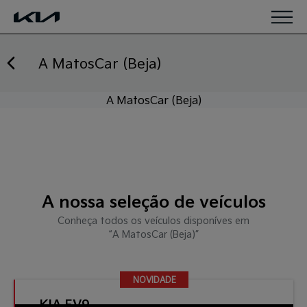
Saltar para o conteúdo
A MatosCar (Beja)
A MatosCar (Beja)
A nossa seleção de veículos
Conheça todos os veículos disponíves em
“A MatosCar (Beja)”
NOVIDADE
NOVIDADE
KIA EV9