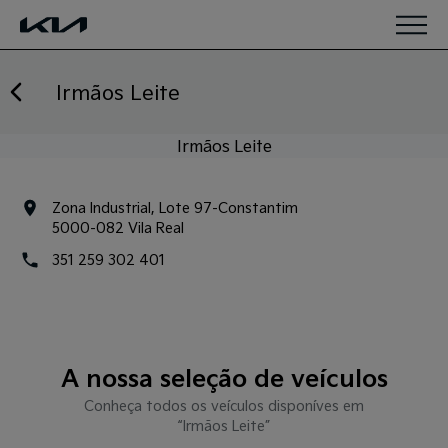
Saltar para o conteúdo
Irmãos Leite
Irmãos Leite
Zona Industrial, Lote 97-Constantim
5000-082 Vila Real
351 259 302 401
A nossa seleção de veículos
Conheça todos os veículos disponíves em
“Irmãos Leite”