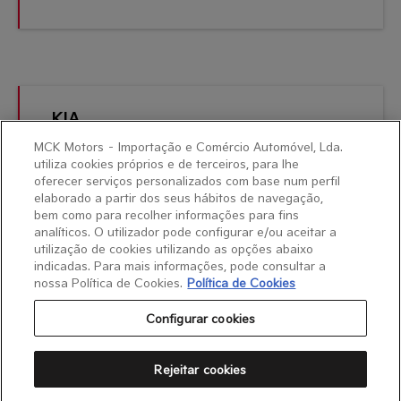
KIA
Stonic
MCK Motors – Importação e Comércio Automóvel, Lda.
Usado Certificado
utiliza cookies próprios e de terceiros, para lhe
oferecer serviços personalizados com base num perfil
elaborado a partir dos seus hábitos de navegação,
2022 | Gasolina | 25600 Kms
bem como para recolher informações para fins
analíticos. O utilizador pode configurar e/ou aceitar a
18.900 €
utilização de cookies utilizando as opções abaixo
P.V.P.
indicadas. Para mais informações, pode consultar a
nossa Política de Cookies.
Política de Cookies
Configurar cookies
Rejeitar cookies
Política de Cookies