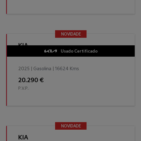
NOVIDADE
NOVIDADE
KIA
Usado Certificado
2025 | Gasolina | 16624 Kms
20.290 €
P.V.P.
NOVIDADE
NOVIDADE
KIA