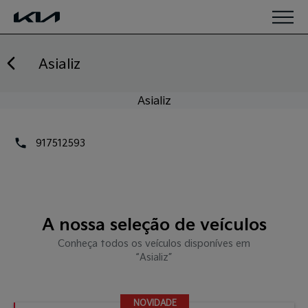
Saltar para o conteúdo
Asializ
Asializ
917512593
A nossa seleção de veículos
Conheça todos os veículos disponíves em
“Asializ”
NOVIDADE
NOVIDADE