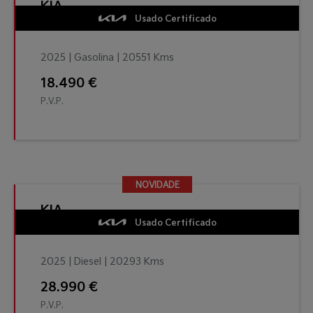
KIA
Usado Certificado
2025 | Gasolina | 20551 Kms
18.490 €
P.V.P.
NOVIDADE
NOVIDADE
KIA
Usado Certificado
2025 | Diesel | 20293 Kms
28.990 €
P.V.P.