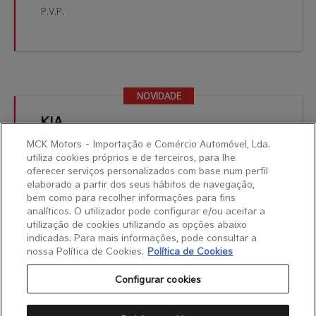
P.V.P.
NOVIDADE
NOVIDADE
KIA
e-Niro
MCK Motors – Importação e Comércio Automóvel, Lda.
Usado Certificado
utiliza cookies próprios e de terceiros, para lhe
oferecer serviços personalizados com base num perfil
elaborado a partir dos seus hábitos de navegação,
2021 | Eléctrico | 112978 Kms
bem como para recolher informações para fins
analíticos. O utilizador pode configurar e/ou aceitar a
18.990 €
utilização de cookies utilizando as opções abaixo
P.V.P.
indicadas. Para mais informações, pode consultar a
nossa Política de Cookies.
Política de Cookies
Configurar cookies