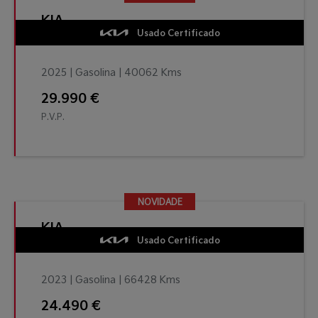
KIA
Usado Certificado
2025 | Gasolina | 40062 Kms
29.990 €
P.V.P.
NOVIDADE
NOVIDADE
KIA
Usado Certificado
2023 | Gasolina | 66428 Kms
24.490 €