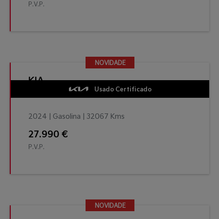
P.V.P.
NOVIDADE
NOVIDADE
KIA
Usado Certificado
2024 | Gasolina | 32067 Kms
27.990 €
P.V.P.
NOVIDADE
NOVIDADE