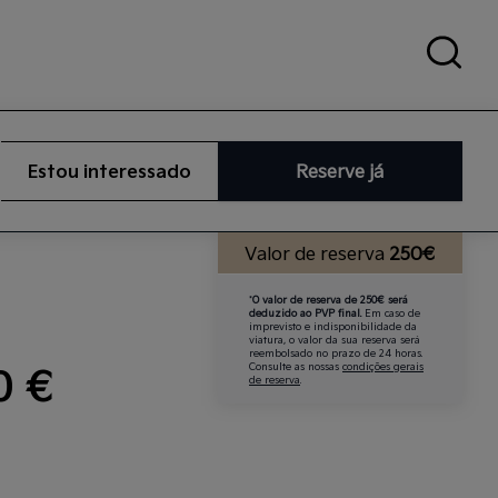
Estou interessado
Reserve já
Valor de reserva
250€
*
O valor de reserva de 250€ será
deduzido ao PVP final.
Em caso de
imprevisto e indisponibilidade da
viatura, o valor da sua reserva será
reembolsado no prazo de 24 horas.
0 €
Consulte as nossas
condições gerais
de reserva
.