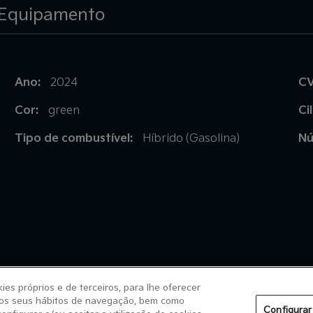
Equipamento
Ano:
CV
2024
Cor:
Ci
green
Tipo de combustível:
Nú
Híbrido (Gasolina)
es próprios e de terceiros, para lhe oferecer
 dos seus hábitos de navegação, bem como
Configurar