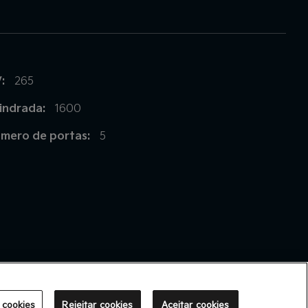
:
265
lindrada:
1600
mero de portas:
5
 cookies
Rejeitar cookies
Aceitar cookies